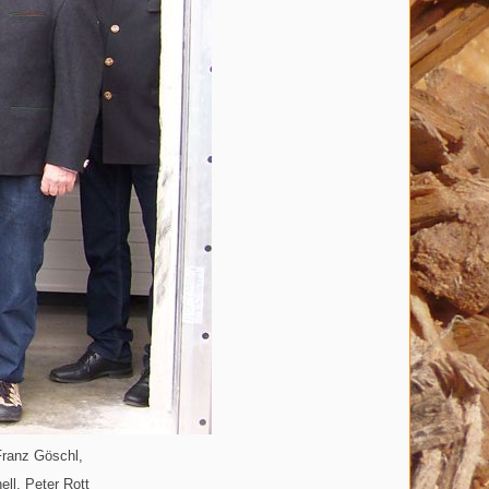
 Franz Göschl,
ll, Peter Rott