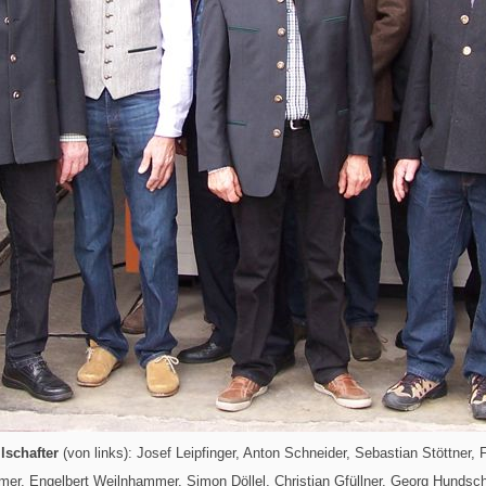
lschafter
(von links): Josef Leipfinger, Anton Schneider, Sebastian Stöttner,
r, Engelbert Weilnhammer, Simon Döllel, Christian Gfüllner, Georg Hundsche